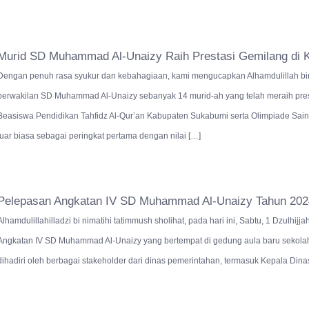
Murid SD Muhammad Al-Unaizy Raih Prestasi Gemilang di K
Dengan penuh rasa syukur dan kebahagiaan, kami mengucapkan Alhamdulillah bini
perwakilan SD Muhammad Al-Unaizy sebanyak 14 murid-ah yang telah meraih pre
Beasiswa Pendidikan Tahfidz Al-Qur’an Kabupaten Sukabumi serta Olimpiade Sains
luar biasa sebagai peringkat pertama dengan nilai […]
Pelepasan Angkatan IV SD Muhammad Al-Unaizy Tahun 202
Alhamdulillahilladzi bi nimatihi tatimmush sholihat, pada hari ini, Sabtu, 1 Dzulhi
Angkatan IV SD Muhammad Al-Unaizy yang bertempat di gedung aula baru sekolah 
dihadiri oleh berbagai stakeholder dari dinas pemerintahan, termasuk Kepala Din