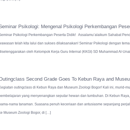
Seminar Psikologi: Mengenal Psikologi Perkembangan Peser
Seminar Psikologi Perkembangan Peserta Didik! Assalamu’alaikum Sahabat Pendid
wawasan telah kita lalui dan sukses dilaksanakan! Seminar Psikologi dengan tem
diselenggarakan oleh Kelompok Kerja Guru Internal (KKGI) SD Muhammad Al-Unaizy 
Outingclass Second Grade Goes To Kebun Raya and Museu
Kegiatan outingclass di Kebun Raya dan Museum Zoologi Bogor! Kali ini, murid
pembelajaran yang menyenangkan seputar hewan dan tumbuhan. Di Kebun Raya, 
nama-nama tanaman. Suasana penuh keceriaan dan antusiasme sepanjang perjalan
ke Museum Zoologi Bogor, di […]