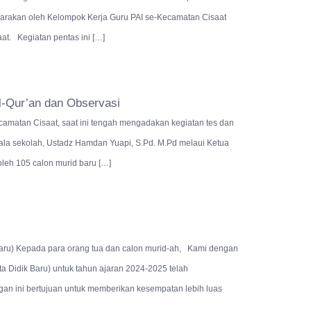
ggarakan oleh Kelompok Kerja Guru PAI se-Kecamatan Cisaat
at. Kegiatan pentas ini […]
-Qur’an dan Observasi
camatan Cisaat, saat ini tengah mengadakan kegiatan tes dan
ala sekolah, Ustadz Hamdan Yuapi, S.Pd. M.Pd melaui Ketua
leh 105 calon murid baru […]
aru) Kepada para orang tua dan calon murid-ah, Kami dengan
Didik Baru) untuk tahun ajaran 2024-2025 telah
gan ini bertujuan untuk memberikan kesempatan lebih luas