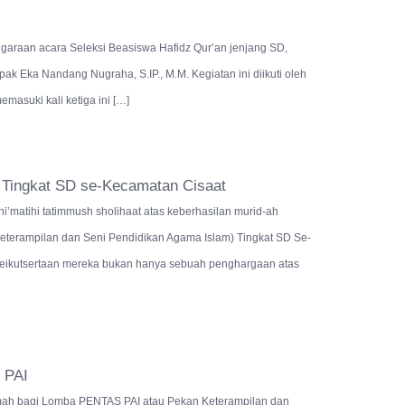
araan acara Seleksi Beasiswa Hafidz Qur’an jenjang SD,
k Eka Nandang Nugraha, S.IP., M.M. Kegiatan ini diikuti oleh
masuki kali ketiga ini […]
Tingkat SD se-Kecamatan Cisaat
’matihi tatimmush sholihaat atas keberhasilan murid-ah
terampilan dan Seni Pendidikan Agama Islam) Tingkat SD Se-
 Keikutsertaan mereka bukan hanya sebuah penghargaan atas
 PAI
umah bagi Lomba PENTAS PAI atau Pekan Keterampilan dan