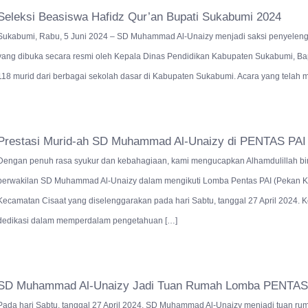
Seleksi Beasiswa Hafidz Qur’an Bupati Sukabumi 2024
Sukabumi, Rabu, 5 Juni 2024 – SD Muhammad Al-Unaizy menjadi saksi penyelengg
yang dibuka secara resmi oleh Kepala Dinas Pendidikan Kabupaten Sukabumi, Bapa
118 murid dari berbagai sekolah dasar di Kabupaten Sukabumi. Acara yang telah me
Prestasi Murid-ah SD Muhammad Al-Unaizy di PENTAS PAI 
Dengan penuh rasa syukur dan kebahagiaan, kami mengucapkan Alhamdulillah bini
perwakilan SD Muhammad Al-Unaizy dalam mengikuti Lomba Pentas PAI (Pekan Ke
Kecamatan Cisaat yang diselenggarakan pada hari Sabtu, tanggal 27 April 2024.
dedikasi dalam memperdalam pengetahuan […]
SD Muhammad Al-Unaizy Jadi Tuan Rumah Lomba PENTAS
Pada hari Sabtu, tanggal 27 April 2024, SD Muhammad Al-Unaizy menjadi tuan r