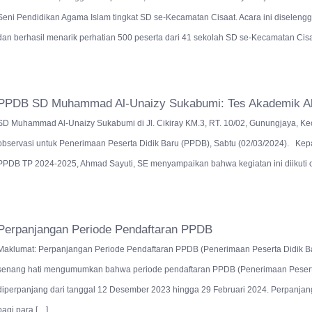
Seni Pendidikan Agama Islam tingkat SD se-Kecamatan Cisaat. Acara ini diselen
dan berhasil menarik perhatian 500 peserta dari 41 sekolah SD se-Kecamatan Cisa
PPDB SD Muhammad Al-Unaizy Sukabumi: Tes Akademik Al
SD Muhammad Al-Unaizy Sukabumi di Jl. Cikiray KM.3, RT. 10/02, Gunungjaya, Ke
observasi untuk Penerimaan Peserta Didik Baru (PPDB), Sabtu (02/03/2024). Kep
PPDB TP 2024-2025, Ahmad Sayuti, SE menyampaikan bahwa kegiatan ini diikuti o
Perpanjangan Periode Pendaftaran PPDB
Maklumat: Perpanjangan Periode Pendaftaran PPDB (Penerimaan Peserta Didik B
senang hati mengumumkan bahwa periode pendaftaran PPDB (Penerimaan Peserta 
diperpanjang dari tanggal 12 Desember 2023 hingga 29 Februari 2024. Perpanjan
bagi para […]