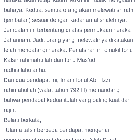
neraka, akan tetapi kaum Mukminin tidak mengalami
bahaya. Kedua, semua orang akan melewati shirâth
(jembatan) sesuai dengan kadar amal shalehnya.
Jembatan ini terbentang di atas permukaan neraka
Jahannam. Jadi, orang yang melewatinya dikatakan
telah mendatangi neraka. Penafsiran ini dinukil Ibnu
Katsîr rahimahullâh dari Ibnu Mas’ûd
radhiallâhu’anhu.
Dari dua pendapat ini, Imam Ibnul Abil ‘Izzi
rahimahullâh (wafat tahun 792 H) memandang
bahwa pendapat kedua itulah yang paling kuat dan
râjih.
Beliau berkata,
“Ulama tafsir berbeda pendapat mengenai