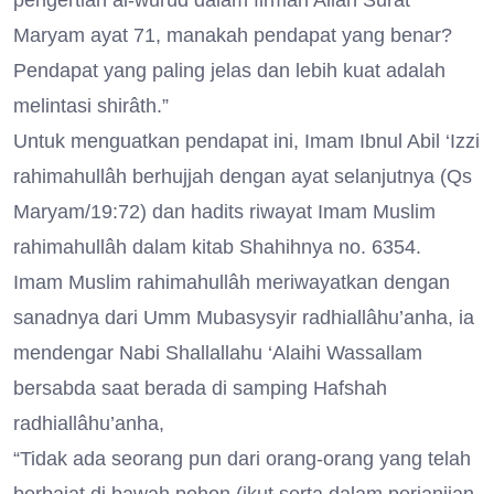
pengertian al-wurûd dalam firman Allah Surat
Maryam ayat 71, manakah pendapat yang benar?
Pendapat yang paling jelas dan lebih kuat adalah
melintasi shirâth.”
Untuk menguatkan pendapat ini, Imam Ibnul Abil ‘Izzi
rahimahullâh berhujjah dengan ayat selanjutnya (Qs
Maryam/19:72) dan hadits riwayat Imam Muslim
rahimahullâh dalam kitab Shahihnya no. 6354.
Imam Muslim rahimahullâh meriwayatkan dengan
sanadnya dari Umm Mubasysyir radhiallâhu’anha, ia
mendengar Nabi Shallallahu ‘Alaihi Wassallam
bersabda saat berada di samping Hafshah
radhiallâhu’anha,
“Tidak ada seorang pun dari orang-orang yang telah